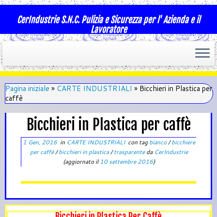
CerIndustrie S.N.C. Pulizia e Sicurezza per l' Azienda e il
Lavoratore
Pagina iniziale
»
CARTE INDUSTRIALI
»
Bicchieri in Plastica per
caffè
Bicchieri in Plastica per caffè
1 Gen, 2016
in
CARTE INDUSTRIALI
con tag
bianco
/
bicchiere
per caffè
/
bicchieri in plastica
/
trasparente
da
CerIndustrie
(aggiornato il
10 settembre 2016
)
Bicchieri in Plastica Per Caffè