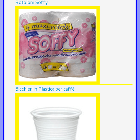
Rotoloni Soffy
Bicchieri in Plastica per caffè