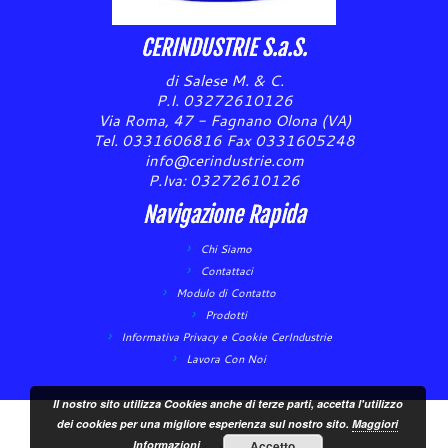
CERINDUSTRIE S.a.S.
di
Salese M. & C.
P.I. 03272610126
Via Roma, 47 - Fagnano Olona (VA)
Tel. 0331606816 Fax 0331605248
info@cerindustrie.com
P.Iva: 03272610126
Navigazione Rapida
Chi Siamo
Contattaci
Modulo di Contatto
Prodotti
Informativa Privacy e Cookie CerIndustrie
Lavora Con Noi
Il nostro sito utilizza Cookies anche di terze parti, accetta l'utilizzo
dei cookies per una migliore esperienza sul nostro sito.
Maggiori
Informazioni
Accetto