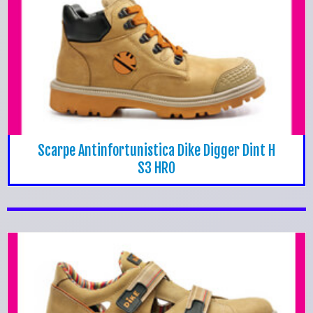
Scarpe Antinfortunistica Dike Digger Dint H
S3 HRO