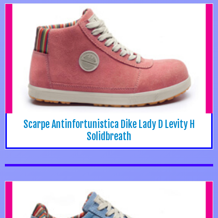
Scarpe Antinfortunistica Dike Lady D Levity H
Solidbreath