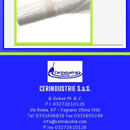
CERINDUSTRIE S.a.S.
di
Salese M. & C.
P.I. 03272610126
Via Roma, 47 - Fagnano Olona (VA)
Tel. 0331606816 Fax 0331605248
info@cerindustrie.com
P.Iva: 03272610126