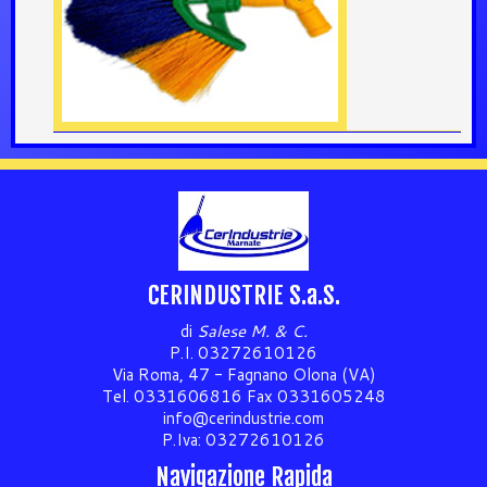
CERINDUSTRIE S.a.S.
di
Salese M. & C.
P.I. 03272610126
Via Roma, 47 - Fagnano Olona (VA)
Tel. 0331606816 Fax 0331605248
info@cerindustrie.com
P.Iva: 03272610126
Navigazione Rapida