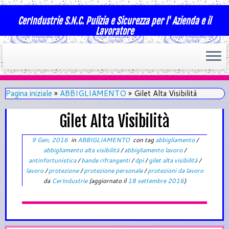
CerIndustrie S.N.C. Pulizia e Sicurezza per l' Azienda e il
Lavoratore
Pagina iniziale
»
ABBIGLIAMENTO
»
Gilet Alta Visibilità
Gilet Alta Visibilità
9 Gen, 2016
in
ABBIGLIAMENTO
con tag
abbigliamento
/
abbigliamento alta visibilità
/
abbigliamento lavoro
/
antinfortunistica
/
bande rifrangenti
/
dpi
/
gilet alta visibilità
/
lavoro
/
protezione
/
protezione personale
/
protezioni da lavoro
da
CerIndustrie
(aggiornato il
18 settembre 2016
)