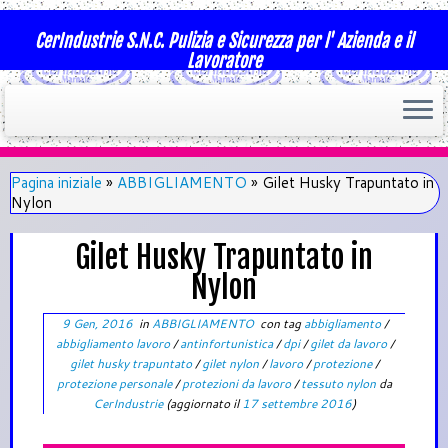
CerIndustrie S.N.C. Pulizia e Sicurezza per l' Azienda e il
Lavoratore
Pagina iniziale
»
ABBIGLIAMENTO
»
Gilet Husky Trapuntato in
Nylon
Gilet Husky Trapuntato in
Nylon
9 Gen, 2016
in
ABBIGLIAMENTO
con tag
abbigliamento
/
abbigliamento lavoro
/
antinfortunistica
/
dpi
/
gilet da lavoro
/
gilet husky trapuntato
/
gilet nylon
/
lavoro
/
protezione
/
protezione personale
/
protezioni da lavoro
/
tessuto nylon
da
CerIndustrie
(aggiornato il
17 settembre 2016
)