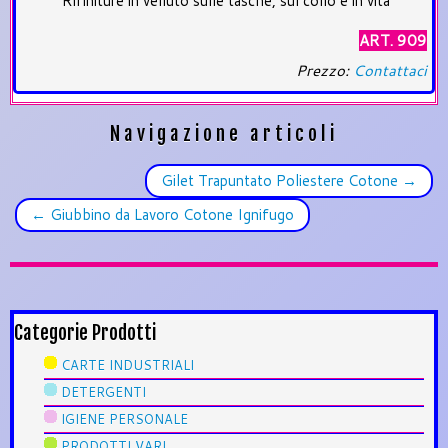
Rifiniture in velluto sulle tasche, sul collo e in vita
ART. 909
Prezzo:
Contattaci
Navigazione articoli
Gilet Trapuntato Poliestere Cotone
→
←
Giubbino da Lavoro Cotone Ignifugo
Categorie Prodotti
CARTE INDUSTRIALI
DETERGENTI
IGIENE PERSONALE
PRODOTTI VARI