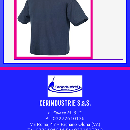
CERINDUSTRIE S.a.S.
di
Salese M. & C.
P.I. 03272610126
Via Roma, 47 - Fagnano Olona (VA)