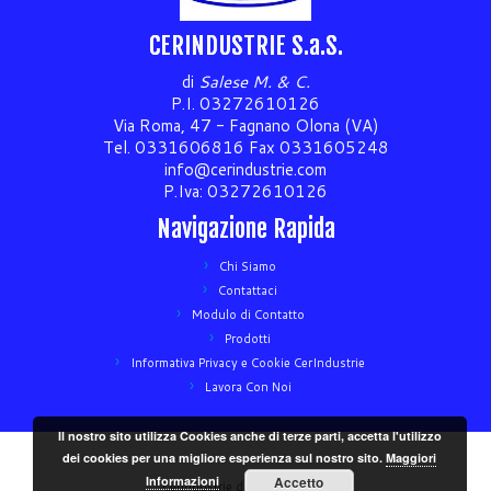
CERINDUSTRIE S.a.S.
di
Salese M. & C.
P.I. 03272610126
Via Roma, 47 - Fagnano Olona (VA)
Tel. 0331606816 Fax 0331605248
info@cerindustrie.com
P.Iva: 03272610126
Navigazione Rapida
Chi Siamo
Contattaci
Modulo di Contatto
Prodotti
Informativa Privacy e Cookie CerIndustrie
Lavora Con Noi
Il nostro sito utilizza Cookies anche di terze parti, accetta l'utilizzo
dei cookies per una migliore esperienza sul nostro sito.
Maggiori
Informazioni
Accetto
Cerindustrie di Salese M. & C