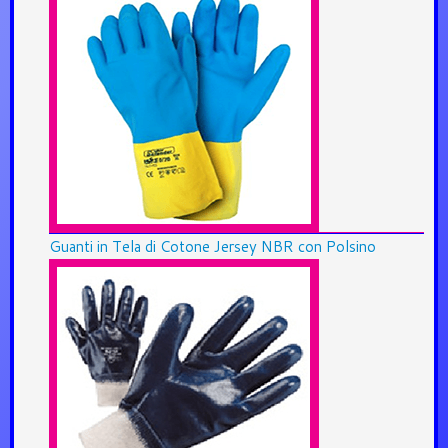
Guanti in Tela di Cotone Jersey NBR con Polsino