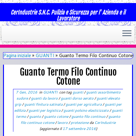
CerIndustrie S.N.C. Pulizia e Sicurezza per l' Azienda e il
Lavoratore
Pagina iniziale
»
GUANTI
»
Guanto Termo Filo Continuo Cotone
Guanto Termo Filo Continuo
Cotone
7 Gen, 2016
in
GUANTI
con tag
guanti
/
guanti assorbimento
sudore
/
guanti da lavoro
/
guanti dorso aerato
/
guanti elevato
grip
/
guanti finitura satinata
/
guanti per agricoltura
/
guanti per
edilizia
/
guanti per logistica
/
guanti polsino elasticizzato
/
guanti
termo
/
guanto
/
guanto cotone
/
guanto filo continuo
/
guanto
filo continuo cotone
/
lavoro
/
protezione
da
CerIndustrie
(aggiornato il
17 settembre 2016
)