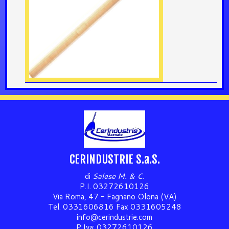
CERINDUSTRIE S.a.S.
di
Salese M. & C.
P.I. 03272610126
Via Roma, 47 - Fagnano Olona (VA)
Tel. 0331606816 Fax 0331605248
info@cerindustrie.com
P.Iva: 03272610126