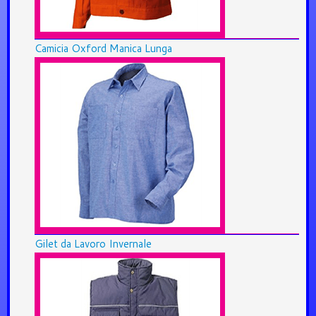
Camicia Oxford Manica Lunga
Gilet da Lavoro Invernale