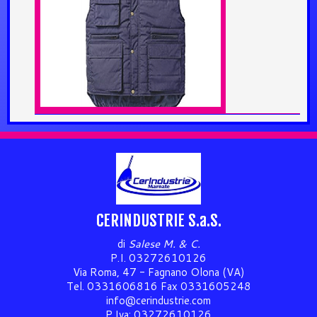
CERINDUSTRIE S.a.S.
di
Salese M. & C.
P.I. 03272610126
Via Roma, 47 - Fagnano Olona (VA)
Tel. 0331606816 Fax 0331605248
info@cerindustrie.com
P.Iva: 03272610126