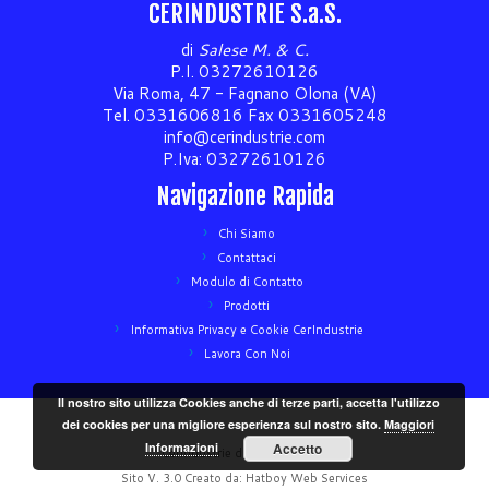
CERINDUSTRIE S.a.S.
di
Salese M. & C.
P.I. 03272610126
Via Roma, 47 - Fagnano Olona (VA)
Tel. 0331606816 Fax 0331605248
info@cerindustrie.com
P.Iva: 03272610126
Navigazione Rapida
Chi Siamo
Contattaci
Modulo di Contatto
Prodotti
Informativa Privacy e Cookie CerIndustrie
Lavora Con Noi
Il nostro sito utilizza Cookies anche di terze parti, accetta l'utilizzo
dei cookies per una migliore esperienza sul nostro sito.
Maggiori
Informazioni
Accetto
Cerindustrie di Salese M. & C
Sito V. 3.0 Creato da: Hatboy Web Services