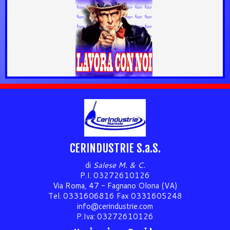
CERINDUSTRIE S.a.S.
di
Salese M. & C.
P.I. 03272610126
Via Roma, 47 - Fagnano Olona (VA)
Tel. 0331606816 Fax 0331605248
info@cerindustrie.com
P.Iva: 03272610126