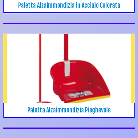
Paletta Alzaimmondizia in Acciaio Colorata
Paletta Alzaimmondizia Pieghevole