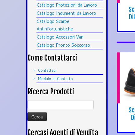
Catalogo Protezioni da Lavoro
Sc
Catalogo Indumenti da Lavoro
Di
Catalogo Scarpe
Antinfortunistiche
Catalogo Accessori Vari
Catalogo Pronto Soccorso
Come Contattarci
Contattaci
Modulo di Contatto
Ricerca Prodotti
Ricerca
per:
Sc
D
Cercasi Agenti di Vendita