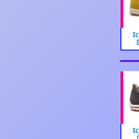
Sc
D
Sc