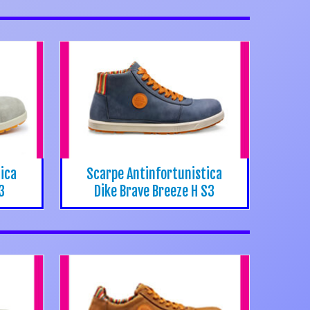
ica
Scarpe Antinfortunistica
3
Dike Brave Breeze H S3