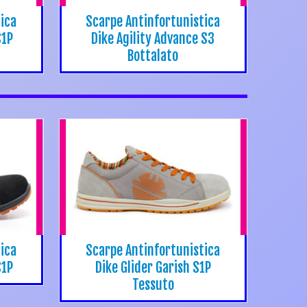
ica
Scarpe Antinfortunistica
S1P
Dike Agility Advance S3
Bottalato
ica
Scarpe Antinfortunistica
S1P
Dike Glider Garish S1P
Tessuto