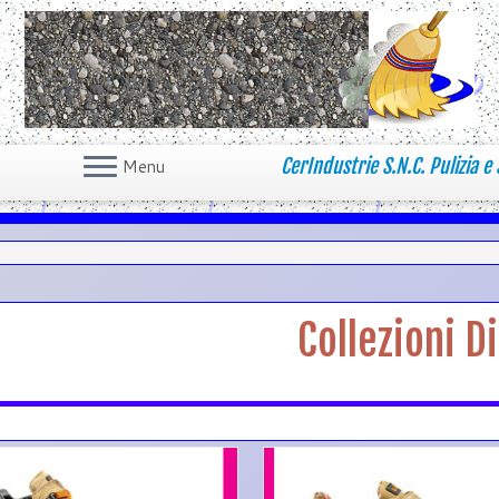
CerIndustrie S.N.C. Pulizia e 
Menu
Collezioni D