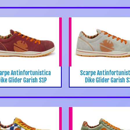
arpe Antinfortunistica
Scarpe Antinfortunist
ike Glider Garish S1P
Dike Glider Garish S