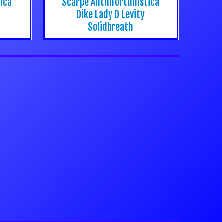
ica
Scarpe Antinfortunistica
H
Dike Lady D Levity
Solidbreath