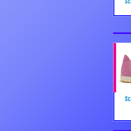
Sc
Sc