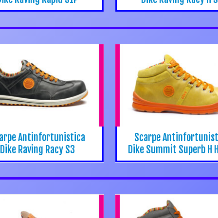
arpe Antinfortunistica
Scarpe Antinfortunist
Dike Raving Racy S3
Dike Summit Superb H 