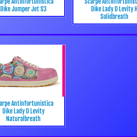
arpe Antinfortunistica
Scarpe Antinfortunist
Dike Jumper Jet S3
Dike Lady D Levity 
Solidbreath
arpe Antinfortunistica
Dike Lady D Levity
Naturalbreath