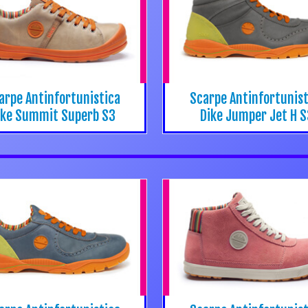
arpe Antinfortunistica
Scarpe Antinfortunist
ike Summit Superb S3
Dike Jumper Jet H 