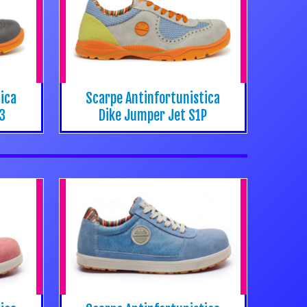
ica
Scarpe Antinfortunistica
S3
Dike Jumper Jet S1P