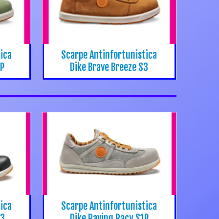
ica
Scarpe Antinfortunistica
1P
Dike Brave Breeze S3
ica
Scarpe Antinfortunistica
S3
Dike Raving Racy S1P