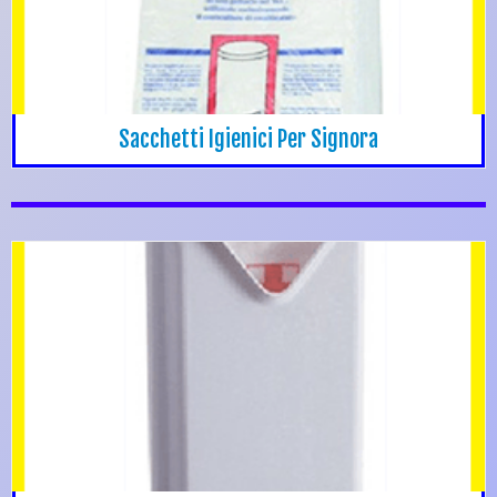
Sacchetti Igienici Per Signora