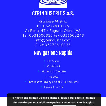
CERINDUSTRIE S.a.S.
di
Salese M. & C.
P.I. 03272610126
Via Roma, 47 - Fagnano Olona (VA)
Tel. 0331606816 Fax 0331605248
info@cerindustrie.com
P.Iva: 03272610126
Navigazione Rapida
Chi Siamo
Contattaci
Modulo di Contatto
Prodotti
Informativa Privacy e Cookie CerIndustrie
Lavora Con Noi
Il nostro sito utilizza Cookies anche di terze parti, accetta l'utilizzo
dei cookies per una migliore esperienza sul nostro sito.
Maggiori