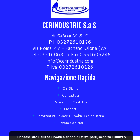
CERINDUSTRIE S.a.S.
di
Salese M. & C.
P.I. 03272610126
Via Roma, 47 - Fagnano Olona (VA)
Tel. 0331606816 Fax 0331605248
info@cerindustrie.com
P.Iva: 03272610126
Navigazione Rapida
Chi Siamo
Contattaci
Modulo di Contatto
Prodotti
Informativa Privacy e Cookie CerIndustrie
Lavora Con Noi
Il nostro sito utilizza Cookies anche di terze parti, accetta l'utilizzo