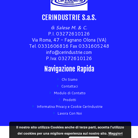
CERINDUSTRIE S.a.S.
di
Salese M. & C.
P.I. 03272610126
Via Roma, 47 - Fagnano Olona (VA)
Tel. 0331606816 Fax 0331605248
info@cerindustrie.com
P.Iva: 03272610126
Navigazione Rapida
Chi Siamo
Contattaci
Modulo di Contatto
Prodotti
Informativa Privacy e Cookie CerIndustrie
Lavora Con Noi
Il nostro sito utilizza Cookies anche di terze parti, accetta l'utilizzo
dei cookies per una migliore esperienza sul nostro sito.
Maggiori