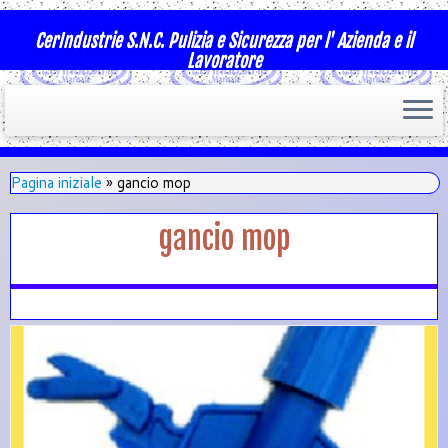
CerIndustrie S.N.C. Pulizia e Sicurezza per l' Azienda e il
Lavoratore
Pagina iniziale
»
gancio mop
gancio mop