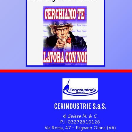
CERINDUSTRIE S.a.S.
di
Salese M. & C.
P.I. 03272610126
Via Roma, 47 - Fagnano Olona (VA)