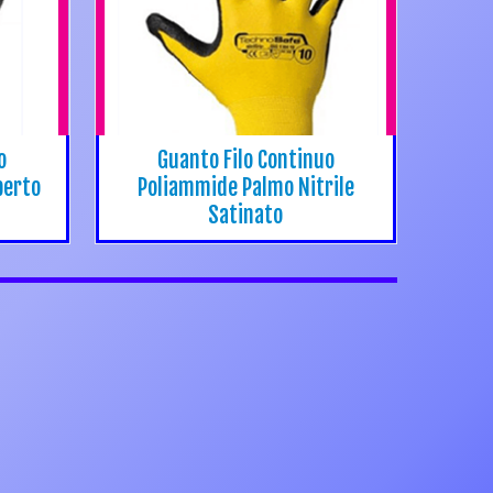
o
Guanto Filo Continuo
perto
Poliammide Palmo Nitrile
Satinato