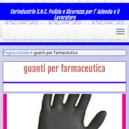
CerIndustrie S.N.C. Pulizia e Sicurezza per l' Azienda e il
Lavoratore
Pagina iniziale
»
guanti per farmaceutica
guanti per farmaceutica