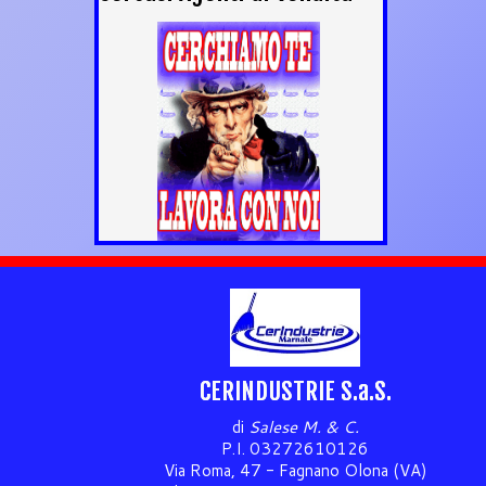
CERINDUSTRIE S.a.S.
di
Salese M. & C.
P.I. 03272610126
Via Roma, 47 - Fagnano Olona (VA)