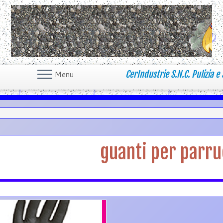
CerIndustrie S.N.C. Pulizia e 
Menu
guanti per parru