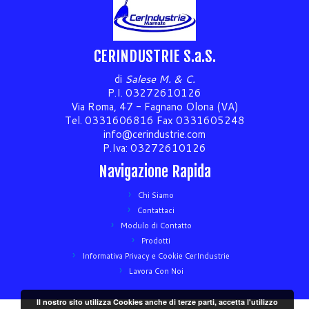
CERINDUSTRIE S.a.S.
di
Salese M. & C.
P.I. 03272610126
Via Roma, 47 - Fagnano Olona (VA)
Tel. 0331606816 Fax 0331605248
info@cerindustrie.com
P.Iva: 03272610126
Navigazione Rapida
Chi Siamo
Contattaci
Modulo di Contatto
Prodotti
Informativa Privacy e Cookie CerIndustrie
Lavora Con Noi
Il nostro sito utilizza Cookies anche di terze parti, accetta l'utilizzo