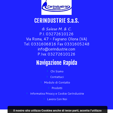
CERINDUSTRIE S.a.S.
di
Salese M. & C.
P.I. 03272610126
Via Roma, 47 - Fagnano Olona (VA)
Tel. 0331606816 Fax 0331605248
info@cerindustrie.com
P.Iva: 03272610126
Navigazione Rapida
Chi Siamo
Contattaci
Modulo di Contatto
Prodotti
Informativa Privacy e Cookie CerIndustrie
Lavora Con Noi
Il nostro sito utilizza Cookies anche di terze parti, accetta l'utilizzo