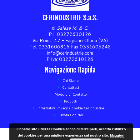
CERINDUSTRIE S.a.S.
di
Salese M. & C.
P.I. 03272610126
Via Roma, 47 - Fagnano Olona (VA)
Tel. 0331606816 Fax 0331605248
info@cerindustrie.com
P.Iva: 03272610126
Navigazione Rapida
Chi Siamo
Contattaci
Modulo di Contatto
Prodotti
Informativa Privacy e Cookie CerIndustrie
Lavora Con Noi
Il nostro sito utilizza Cookies anche di terze parti, accetta l'utilizzo
dei cookies per una migliore esperienza sul nostro sito.
Maggiori