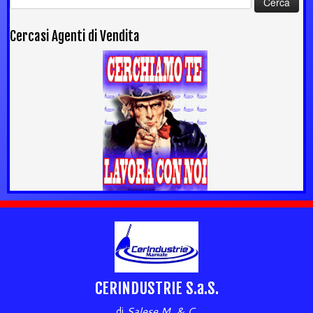
per:
Cercasi Agenti di Vendita
CERINDUSTRIE S.a.S.
di
Salese M. & C.