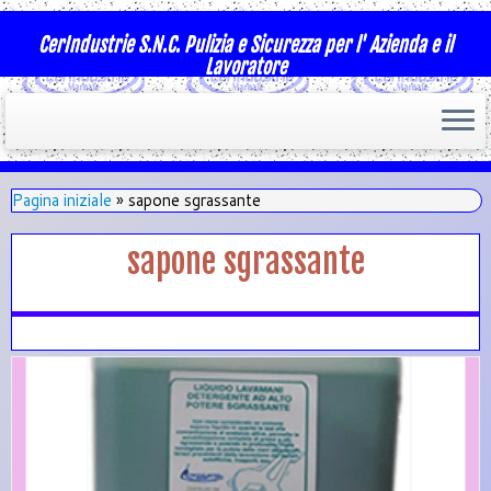
CerIndustrie S.N.C. Pulizia e Sicurezza per l' Azienda e il
Lavoratore
Pagina iniziale
»
sapone sgrassante
sapone sgrassante