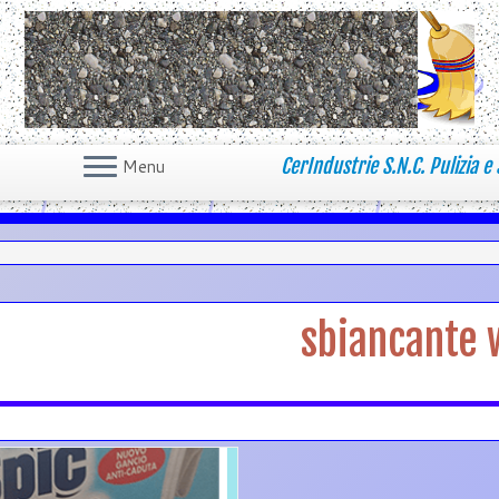
CerIndustrie S.N.C. Pulizia e 
Menu
sbiancante 