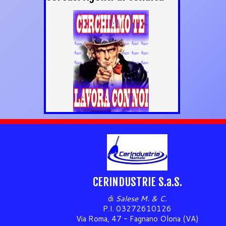
CERINDUSTRIE S.a.S.
di
Salese M. & C.
P.I. 03272610126
Via Roma, 47 - Fagnano Olona (VA)