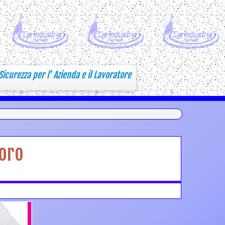
Sicurezza per l' Azienda e il Lavoratore
voro