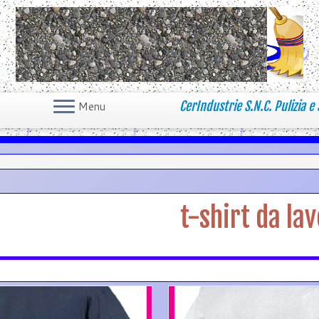
CerIndustrie S.N.C. Pulizia e 
Menu
t-shirt da la