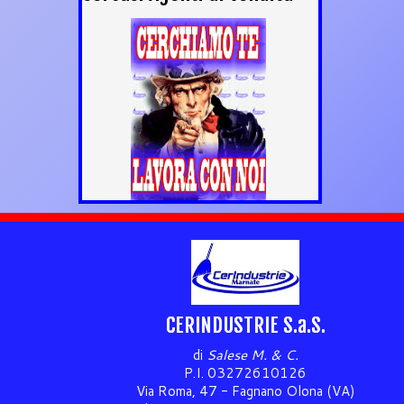
CERINDUSTRIE S.a.S.
di
Salese M. & C.
P.I. 03272610126
Via Roma, 47 - Fagnano Olona (VA)