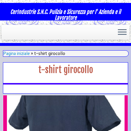
CerIndustrie S.N.C. Pulizia e Sicurezza per l' Azienda e il
Lavoratore
Pagina iniziale
»
t-shirt girocollo
t-shirt girocollo