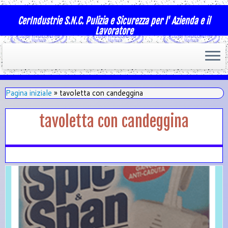
CerIndustrie S.N.C. Pulizia e Sicurezza per l' Azienda e il
Lavoratore
Pagina iniziale
»
tavoletta con candeggina
tavoletta con candeggina