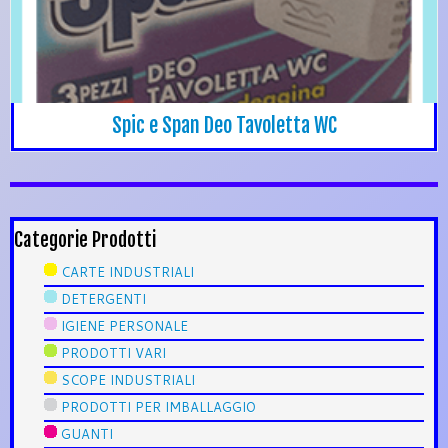
Spic e Span Deo Tavoletta WC
Categorie Prodotti
CARTE INDUSTRIALI
DETERGENTI
IGIENE PERSONALE
PRODOTTI VARI
SCOPE INDUSTRIALI
PRODOTTI PER IMBALLAGGIO
GUANTI