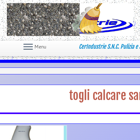
CerIndustrie S.N.C. Pulizia e 
Menu
togli calcare sa