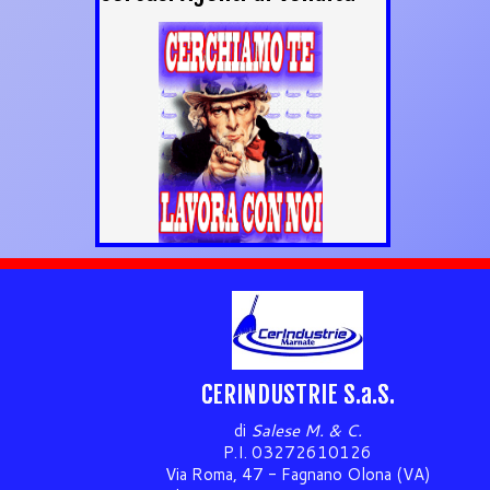
CERINDUSTRIE S.a.S.
di
Salese M. & C.
P.I. 03272610126
Via Roma, 47 - Fagnano Olona (VA)