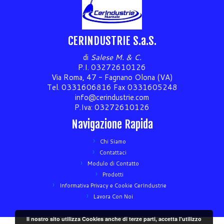
CERINDUSTRIE S.a.S.
di
Salese M. & C.
P.I. 03272610126
Via Roma, 47 - Fagnano Olona (VA)
Tel. 0331606816 Fax 0331605248
info@cerindustrie.com
P.Iva: 03272610126
Navigazione Rapida
Chi Siamo
Contattaci
Modulo di Contatto
Prodotti
Informativa Privacy e Cookie CerIndustrie
Lavora Con Noi
Il nostro sito utilizza Cookies anche di terze parti, accetta l'utilizzo