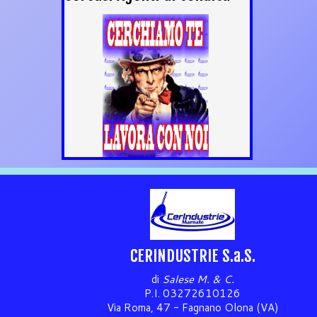
CERINDUSTRIE S.a.S.
di
Salese M. & C.
P.I. 03272610126
Via Roma, 47 - Fagnano Olona (VA)