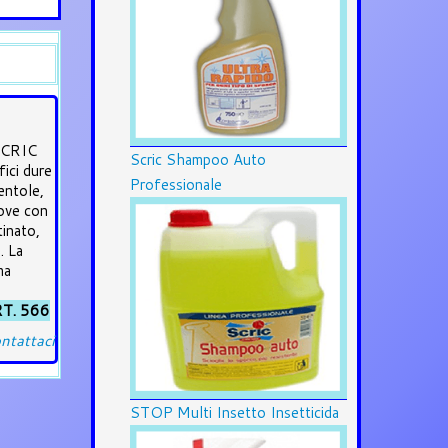
 SCRIC
Scric Shampoo Auto
ici dure
Professionale
pentole,
uove con
tinato,
. La
ma
T. 566
ntattaci
STOP Multi Insetto Insetticida