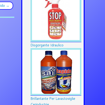
pido
→
Disgorgante Idraulico
Brillantante Per Lavastoviglie
Cerindustrie