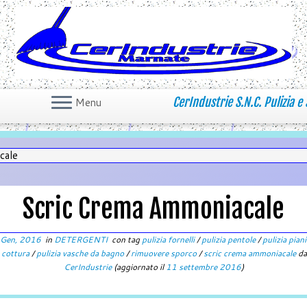
CerIndustrie S.N.C. Pulizia e 
Menu
cale
Scric Crema Ammoniacale
 Gen, 2016
in
DETERGENTI
con tag
pulizia fornelli
/
pulizia pentole
/
pulizia piani
cottura
/
pulizia vasche da bagno
/
rimuovere sporco
/
scric crema ammoniacale
da
CerIndustrie
(aggiornato il
11 settembre 2016
)