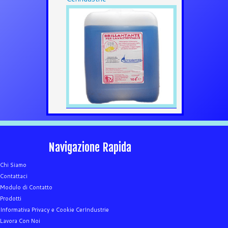
Navigazione Rapida
Chi Siamo
Contattaci
Modulo di Contatto
Prodotti
Informativa Privacy e Cookie CerIndustrie
Lavora Con Noi