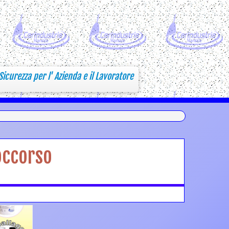
Sicurezza per l' Azienda e il Lavoratore
occorso