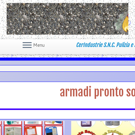
CerIndustrie S.N.C. Pulizia e 
Menu
armadi pronto s