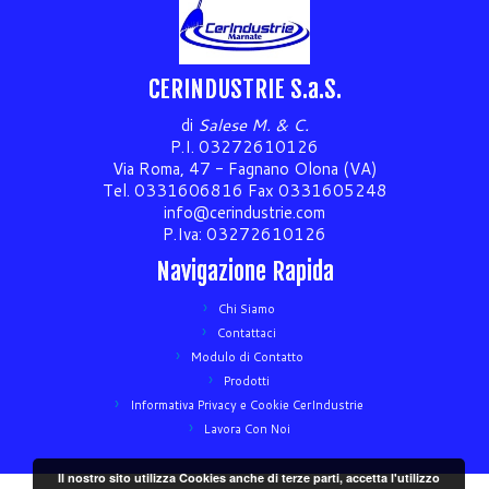
CERINDUSTRIE S.a.S.
di
Salese M. & C.
P.I. 03272610126
Via Roma, 47 - Fagnano Olona (VA)
Tel. 0331606816 Fax 0331605248
info@cerindustrie.com
P.Iva: 03272610126
Navigazione Rapida
Chi Siamo
Contattaci
Modulo di Contatto
Prodotti
Informativa Privacy e Cookie CerIndustrie
Lavora Con Noi
Il nostro sito utilizza Cookies anche di terze parti, accetta l'utilizzo