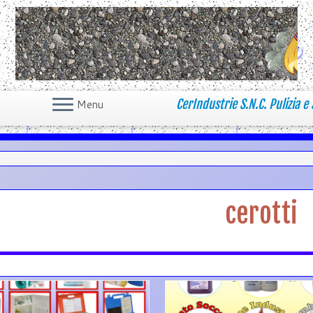
CerIndustrie S.N.C. Pulizia e 
Menu
cerotti