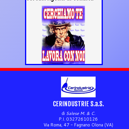
CERINDUSTRIE S.a.S.
di
Salese M. & C.
P.I. 03272610126
Via Roma, 47 - Fagnano Olona (VA)