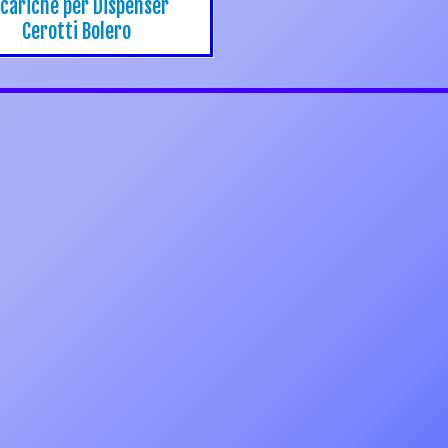
icariche per Dispenser
Cerotti Bolero