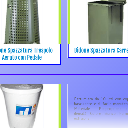
one Spazzatura Trespolo
Bidone Spazzatura Carre
Aerato con Pedale
Pattumiera da 10 litri con co
basculante e di facile manuten
Materiale : Polipropilene a
densità . Colore : Bianco . Fer
estraibile .