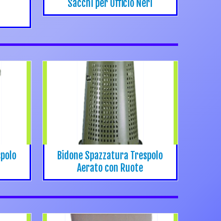
Sacchi per Ufficio Neri
spolo
Bidone Spazzatura Trespolo
Aerato con Ruote