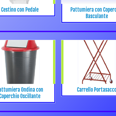
Cestino con Pedale
Pattumiera con Coper
Basculante
attumiera Ondina con
Carrello Portasacc
Coperchio Oscillante