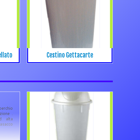
llato
Cestino Gettacarte
perchio
zione .
d alta
masacco