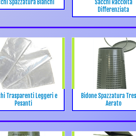
chi Spazzatura Bianchi
Sacchi Raccolta
Differenziata
hi Trasparenti Leggeri e
Bidone Spazzatura Tre
Pesanti
Aerato