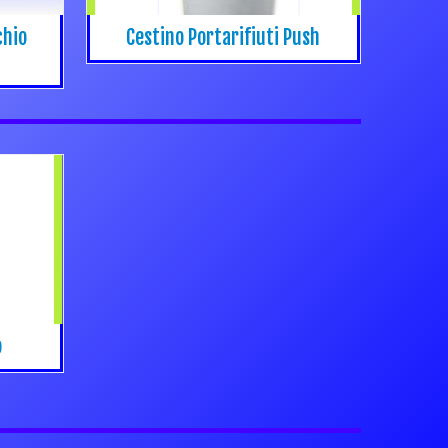
chio
Cestino Portarifiuti Push
o