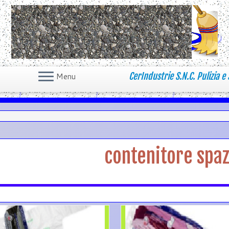
CerIndustrie S.N.C. Pulizia e 
Menu
contenitore spa