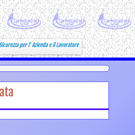
Sicurezza per l' Azienda e il Lavoratore
rata