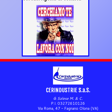
CERINDUSTRIE S.a.S.
di
Salese M. & C.
P.I. 03272610126
Via Roma, 47 - Fagnano Olona (VA)