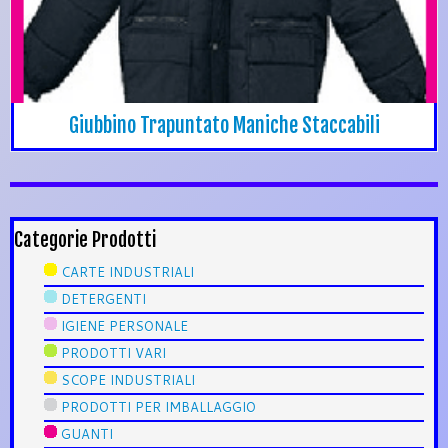
Giubbino Trapuntato Maniche Staccabili
Categorie Prodotti
CARTE INDUSTRIALI
DETERGENTI
IGIENE PERSONALE
PRODOTTI VARI
SCOPE INDUSTRIALI
PRODOTTI PER IMBALLAGGIO
GUANTI