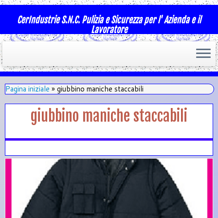
CerIndustrie S.N.C. Pulizia e Sicurezza per l' Azienda e il
Lavoratore
Pagina iniziale
»
giubbino maniche staccabili
giubbino maniche staccabili