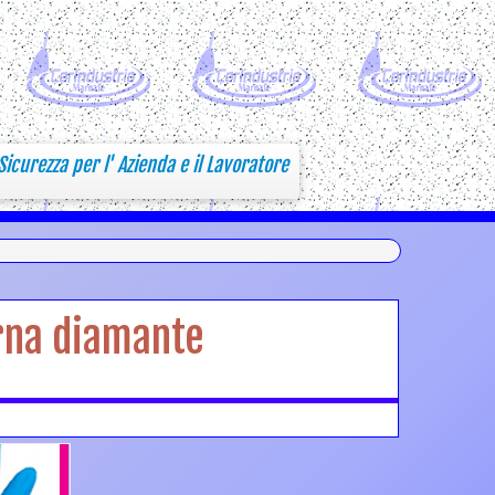
Sicurezza per l' Azienda e il Lavoratore
erna diamante