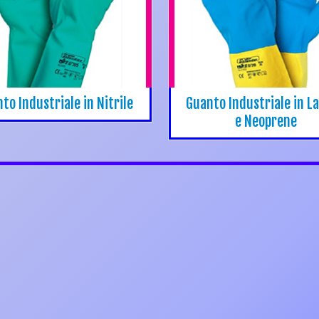
to Industriale in Nitrile
Guanto Industriale in L
e Neoprene