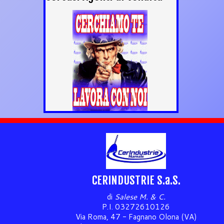
CERINDUSTRIE S.a.S.
di
Salese M. & C.
P.I. 03272610126
Via Roma, 47 - Fagnano Olona (VA)