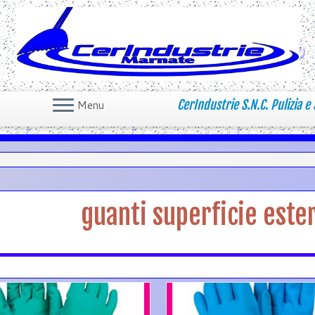
CerIndustrie S.N.C. Pulizia e 
Menu
guanti superficie est