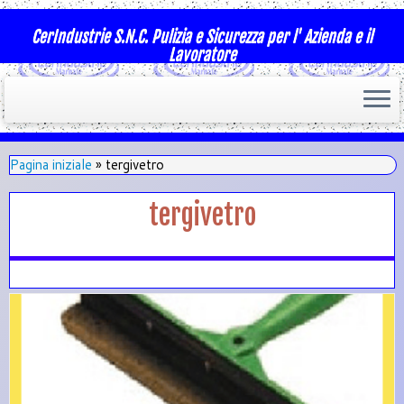
CerIndustrie S.N.C. Pulizia e Sicurezza per l' Azienda e il
Lavoratore
Pagina iniziale
»
tergivetro
tergivetro