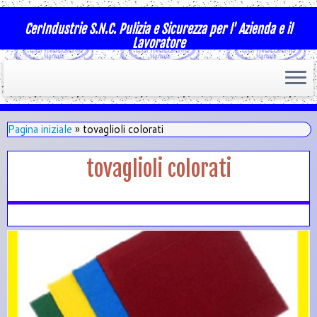
CerIndustrie S.N.C. Pulizia e Sicurezza per l' Azienda e il
Lavoratore
Pagina iniziale
»
tovaglioli colorati
tovaglioli colorati