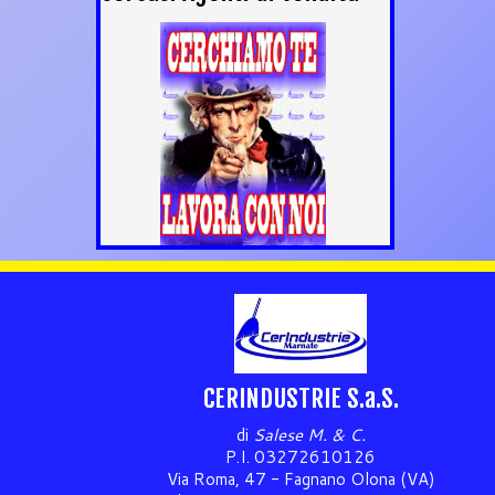
CERINDUSTRIE S.a.S.
di
Salese M. & C.
P.I. 03272610126
Via Roma, 47 - Fagnano Olona (VA)