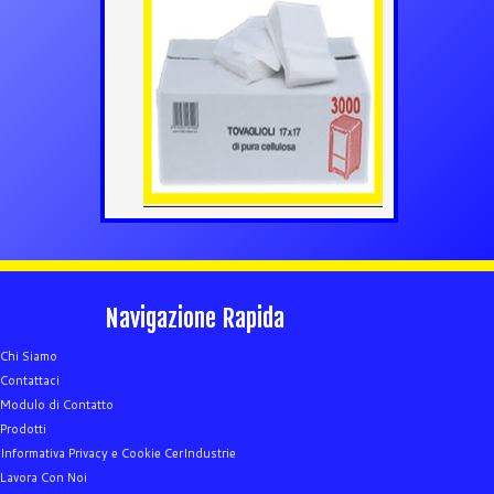
Navigazione Rapida
Chi Siamo
Contattaci
Modulo di Contatto
Prodotti
Informativa Privacy e Cookie CerIndustrie
Lavora Con Noi