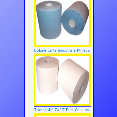
Bobine Carta Industriale Milleusi
Tovaglioli 17×17 Pura Cellulosa