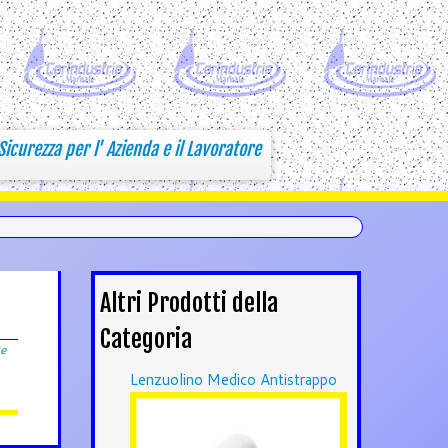
Sicurezza per l' Azienda e il Lavoratore
Altri Prodotti della
Categoria
te
Lenzuolino Medico Antistrappo