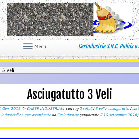
CerIndustrie S.N.C. Pulizia e 
Menu
 3 Veli
Asciugatutto 3 Veli
1 Gen, 2016
in
CARTE INDUSTRIALI
con tag
2 rotoli
/
3 veli
/
asciugatutto
/
car
industriali
/
super assorbente
da
CerIndustrie
(aggiornato il
10 settembre 2016
)