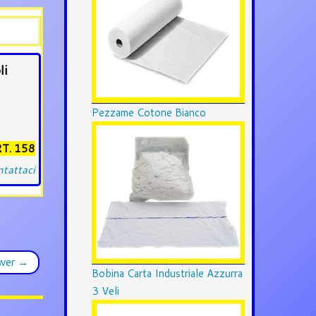
li
Pezzame Cotone Bianco
T. 158
tattaci
ower
→
Bobina Carta Industriale Azzurra
3 Veli