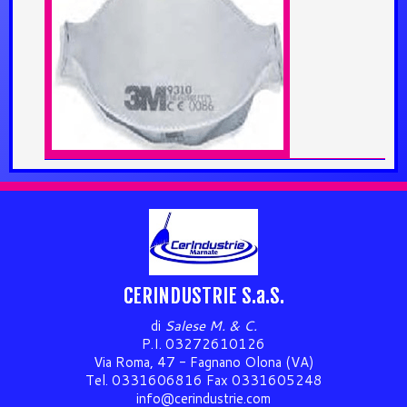
CERINDUSTRIE S.a.S.
di
Salese M. & C.
P.I. 03272610126
Via Roma, 47 - Fagnano Olona (VA)
Tel. 0331606816 Fax 0331605248
info@cerindustrie.com