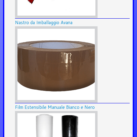
Nastro da Imballaggio Avana
Film Estensibile Manuale Bianco e Nero