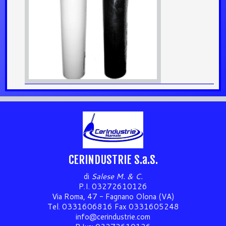
CERINDUSTRIE S.a.S.
di
Salese M. & C.
P.I. 03272610126
Via Roma, 47 - Fagnano Olona (VA)
Tel. 0331606816 Fax 0331605248
info@cerindustrie.com