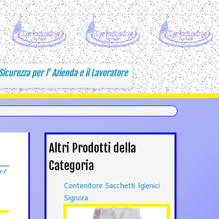
Sicurezza per l' Azienda e il Lavoratore
Altri Prodotti della
Categoria
e
/
Contenitore Sacchetti Igienici
Signora