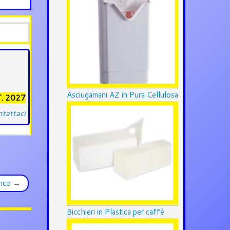
Asciugamani AZ in Pura Cellulosa
. 2027
tattaci
anco
→
Bicchieri in Plastica per caffè