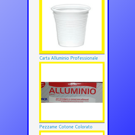
Carta Alluminio Professionale
Pezzame Cotone Colorato