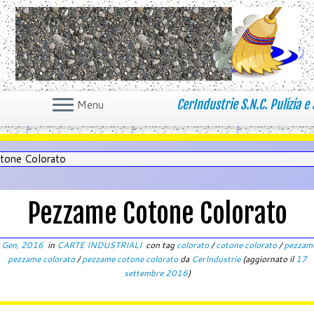
CerIndustrie S.N.C. Pulizia e 
Menu
tone Colorato
Pezzame Cotone Colorato
 Gen, 2016
in
CARTE INDUSTRIALI
con tag
colorato
/
cotone colorato
/
pezzam
pezzame colorato
/
pezzame cotone colorato
da
CerIndustrie
(aggiornato il
17
settembre 2016
)