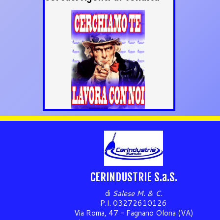
CERINDUSTRIE S.a.S.
di
Salese M. & C.
P.I. 03272610126
Via Roma, 47 - Fagnano Olona (VA)