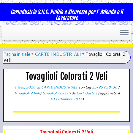
CerIndustrie S.N.C. Pulizia e Sicurezza per l' Azienda e il
Lavoratore
Pagina iniziale
»
CARTE INDUSTRIALI
»
Tovaglioli Colorati 2
Veli
Tovaglioli Colorati 2 Veli
1 Gen, 2016
in
CARTE INDUSTRIALI
con tag
25x25
/
38x38
/
Tovaglioli 2 Veli
/
tovaglioli colorati
da
CerIndustrie
(aggiornato il
10 settembre 2016
)
Tovaglioli Colorati 2 Veli