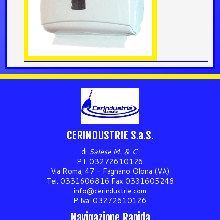
CERINDUSTRIE S.a.S.
di
Salese M. & C.
P.I. 03272610126
Via Roma, 47 - Fagnano Olona (VA)
Tel. 0331606816 Fax 0331605248
info@cerindustrie.com
P.Iva: 03272610126
Navigazione Rapida