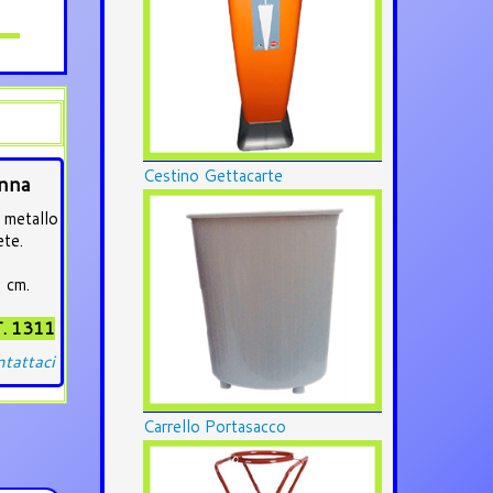
Cestino Gettacarte
onna
 metallo
ete.
 cm.
. 1311
tattaci
Carrello Portasacco