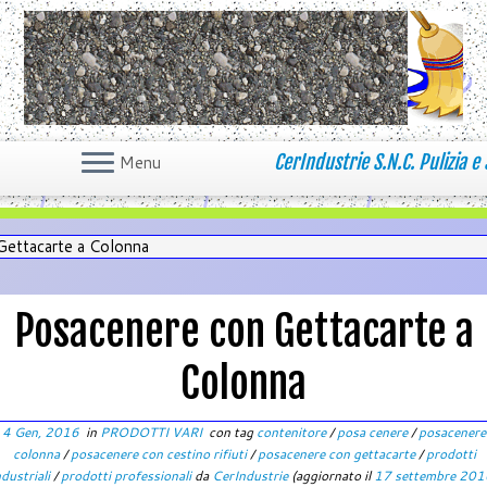
CerIndustrie S.N.C. Pulizia e 
Menu
Gettacarte a Colonna
Posacenere con Gettacarte a
Colonna
4 Gen, 2016
in
PRODOTTI VARI
con tag
contenitore
/
posa cenere
/
posacenere
colonna
/
posacenere con cestino rifiuti
/
posacenere con gettacarte
/
prodotti
ndustriali
/
prodotti professionali
da
CerIndustrie
(aggiornato il
17 settembre 201