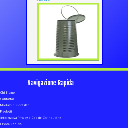
Navigazione Rapida
Chi Siamo
Contattaci
Modulo di Contatto
Prodotti
Informativa Privacy e Cookie CerIndustrie
Lavora Con Noi