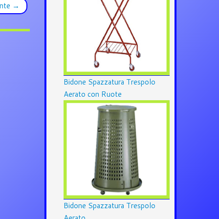
ante
→
Bidone Spazzatura Trespolo
Aerato con Ruote
Bidone Spazzatura Trespolo
Aerato