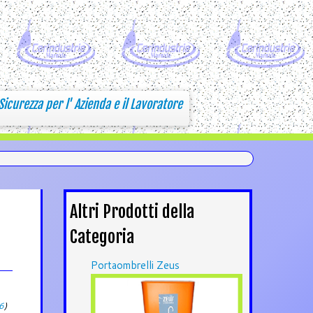
Sicurezza per l' Azienda e il Lavoratore
Altri Prodotti della
Categoria
Portaombrelli Zeus
6
)