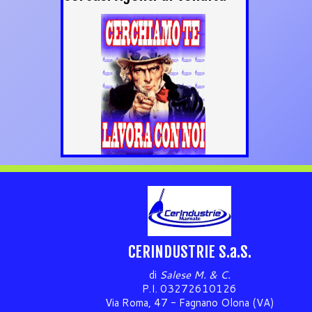
CERINDUSTRIE S.a.S.
di
Salese M. & C.
P.I. 03272610126
Via Roma, 47 - Fagnano Olona (VA)