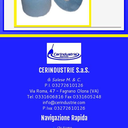
CERINDUSTRIE S.a.S.
di
Salese M. & C.
P.I. 03272610126
Via Roma, 47 - Fagnano Olona (VA)
Tel. 0331606816 Fax 0331605248
info@cerindustrie.com
P.Iva: 03272610126
Navigazione Rapida
Chi Siamo