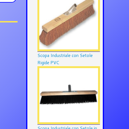
Scopa Industriale con Setole
Rigide PVC
Scopa Industriale con Setole in