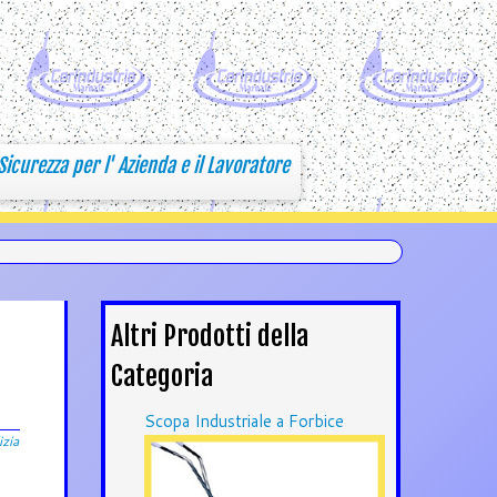
Sicurezza per l' Azienda e il Lavoratore
Altri Prodotti della
Categoria
Scopa Industriale a Forbice
izia