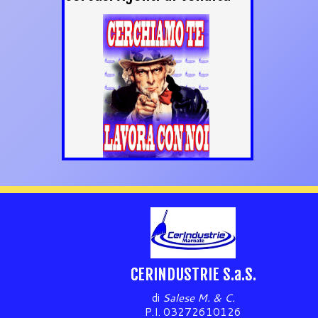
CERINDUSTRIE S.a.S.
di
Salese M. & C.
P.I. 03272610126