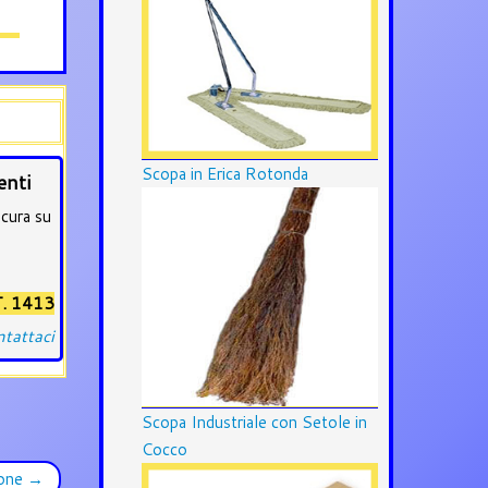
Scopa in Erica Rotonda
enti
icura su
. 1413
tattaci
Scopa Industriale con Setole in
Cocco
tone
→