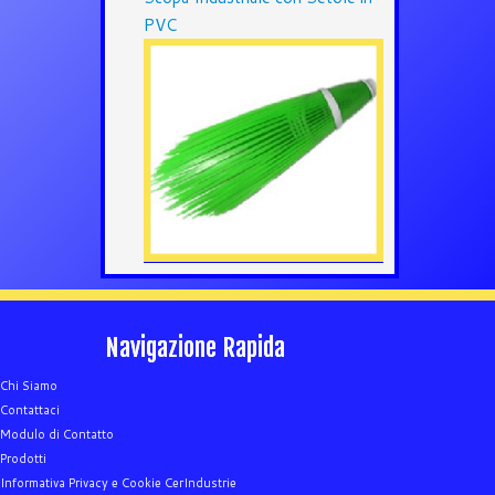
PVC
Navigazione Rapida
Chi Siamo
Contattaci
Modulo di Contatto
Prodotti
Informativa Privacy e Cookie CerIndustrie