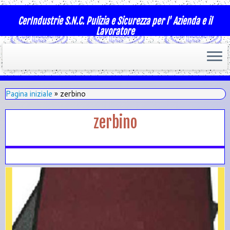
CerIndustrie S.N.C. Pulizia e Sicurezza per l' Azienda e il
Lavoratore
Pagina iniziale
»
zerbino
zerbino